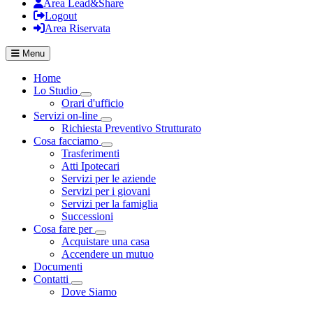
Area Lead&Share
Logout
Area Riservata
Menu
Home
Lo Studio
Visualizza menù di secondo livello
Orari d'ufficio
Servizi on-line
Visualizza menù di secondo livello
Richiesta Preventivo Strutturato
Cosa facciamo
Visualizza menù di secondo livello
Trasferimenti
Atti Ipotecari
Servizi per le aziende
Servizi per i giovani
Servizi per la famiglia
Successioni
Cosa fare per
Visualizza menù di secondo livello
Acquistare una casa
Accendere un mutuo
Documenti
Contatti
Visualizza menù di secondo livello
Dove Siamo