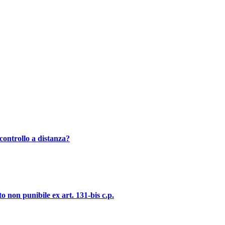
controllo a distanza?
o non punibile ex art. 131-bis c.p.