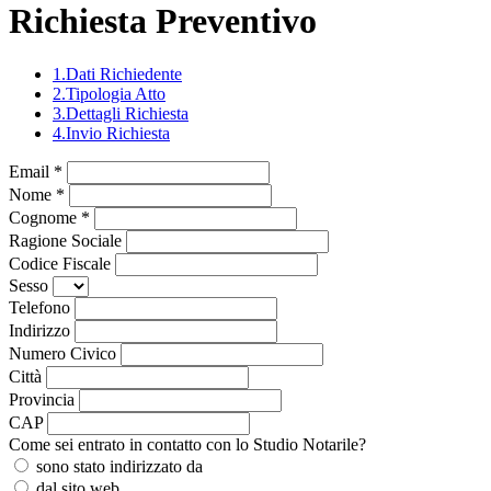
Richiesta Preventivo
1.
Dati Richiedente
2.
Tipologia Atto
3.
Dettagli Richiesta
4.
Invio Richiesta
Loading...
Email *
Nome *
Cognome *
Ragione Sociale
Codice Fiscale
Sesso
Telefono
Indirizzo
Numero Civico
Città
Provincia
CAP
Come sei entrato in contatto con lo Studio Notarile?
sono stato indirizzato da
dal sito web