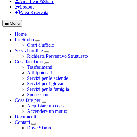
Area Lead&Share
Logout
Area Riservata
Menu
Home
Lo Studio
Visualizza menù di secondo livello
Orari d'ufficio
Servizi on-line
Visualizza menù di secondo livello
Richiesta Preventivo Strutturato
Cosa facciamo
Visualizza menù di secondo livello
Trasferimenti
Atti Ipotecari
Servizi per le aziende
Servizi per i giovani
Servizi per la famiglia
Successioni
Cosa fare per
Visualizza menù di secondo livello
Acquistare una casa
Accendere un mutuo
Documenti
Contatti
Visualizza menù di secondo livello
Dove Siamo