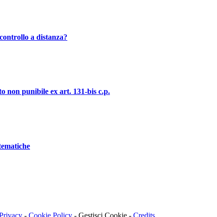
controllo a distanza?
o non punibile ex art. 131-bis c.p.
stematiche
Privacy
-
Cookie Policy
-
Gestisci Cookie
-
Credits